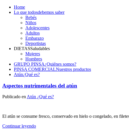
Home
Lo que todos
debemos saber
Bebés
Niños
Adolescentes
Adultos
Embarazo
Deportistas
DIETAS
Saludables
Mujeres
Hombres
GRUPO PINSA
¿Quiénes somos?
PINSA COMERCIAL
Nuestros productos
Atún
¿Qué es?
Aspectos nutrimentales del atún
Publicado en
Atún ¿Qué es?
El atún se consume fresco, conservado en hielo o congelado, en filetes
Continuar leyendo